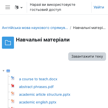
Перейти до головного вмісту
Наразі ви використовуєте
Увійти
гостьовий доступ
Бокова панель
Англійська мова наукового спрямування
Навчальні матеріали
Навчальні матеріали
Завантажити теку
а course to teach.docx
abstract phrases.pdf
academic article structure.pptx
academic english.pptx