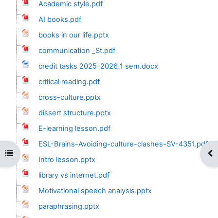
Academic style.pdf
AI books.pdf
books in our life.pptx
communication _St.pdf
credit tasks 2025-2026_1 sem.docx
critical reading.pdf
cross-culture.pptx
dissert structure.pptx
E-learning lesson.pdf
ESL-Brains-Avoiding-culture-clashes-SV-4351.pdf
Відкритий покажчик курсу
Ві
Intro lesson.pptx
library vs internet.pdf
Motivational speech analysis.pptx
paraphrasing.pptx