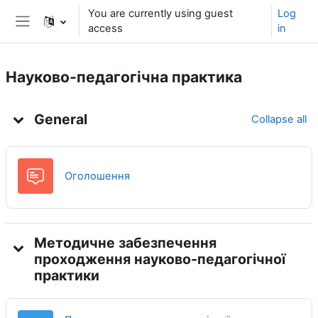
Skip to main content
You are currently using guest
Log
access
in
Side panel
Науково-педагогічна практика
Topic outline
General
Collapse all
Forum
Оголошення
Методичне забезпечення
проходження науково-педагогічної
практики