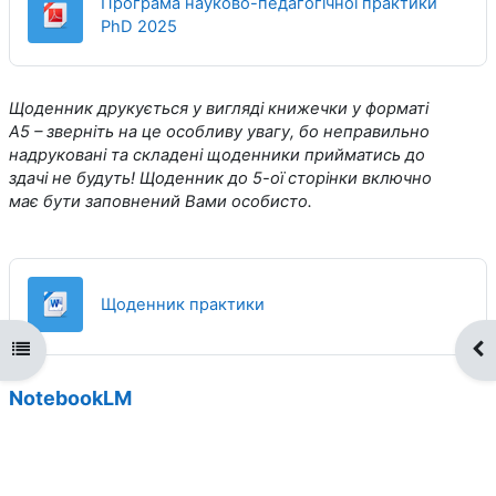
Програма науково-педагогічної практики
File
PhD 2025
Щоденник друкується у вигляді книжечки у форматі
А5 – зверніть на це особливу увагу, бо неправильно
надруковані та складені щоденники прийматись до
здачі не будуть! Щоденник до 5-ої сторінки включно
має бути заповнений Вами особисто.
File
Щоденник практики
Open course index
Op
NotebookLM