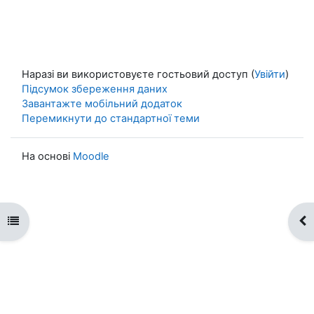
Наразі ви використовуєте гостьовий доступ (
Увійти
)
Підсумок збереження даних
Завантажте мобільний додаток
Перемикнути до стандартної теми
На основі
Moodle
Відкритий покажчик курсу
Ві