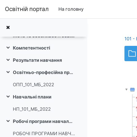
Перейти до головного вмісту
Освітній портал
На головну
Загальне
Згорнути
Оголошення
Мета та особливості освітньої програми
Згорнути
101 -
Компетентності
Згорнути
Результати навчання
Згорнути
Освітньо-професійна програма
Згорнути
ОПП_101_МБ_2022
Навчальні плани
Згорнути
НП_101_МБ_2022
Робочі програми навчальних дисциплін
Згорнути
РОБОЧІ ПРОГРАМИ НАВЧАЛЬНИХ ДИСЦИПЛІН