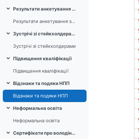
Результати анкетування здобувачів вищої освіти
Згорнути
Результати анкетування здобувачів вищої освіти
Зустрічі зі стейкхолдерами
Згорнути
Зустрічі зі стейкхолдерами
Підвищення кваліфікації
Згорнути
Підвищення кваліфікації
Відзнаки та подяки НПП
Згорнути
Відзнаки та подяки НПП
Неформальна освіта
Згорнути
Неформальна освіта
Сертифікати про володіння іноземною мовою
Згорнути