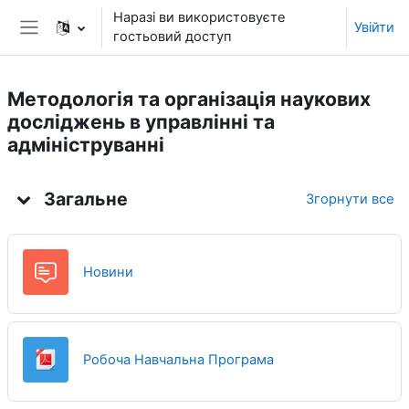
Перейти до головного вмісту
Наразі ви використовуєте
Увійти
гостьовий доступ
Бокова панель
Методологія та організація наукових
досліджень в управлінні та
адмініструванні
Структура за темами
Загальне
Згорнути все
Форум
Новини
Файл
Робоча Навчальна Програма