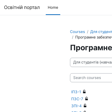
Skip to main content
Освітній портал
Home
Courses
Для студент
Програмне забезпе
Програмне
Course categories
Search courses
ІПЗ-1
ПЗС-7
ЗПІ-4