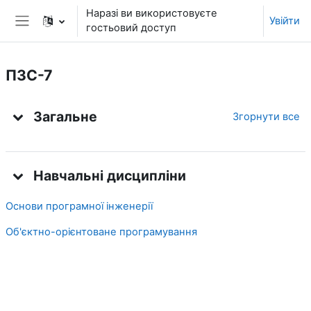
Перейти до головного вмісту
Наразі ви використовуєте
Увійти
гостьовий доступ
Бокова панель
ПЗС-7
Структура за темами
Загальне
Згорнути все
Навчальні дисципліни
Основи програмної інженерії
Об'єктно-орієнтоване програмування