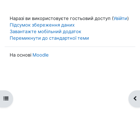
Наразі ви використовуєте гостьовий доступ (
Увійти
)
Підсумок збереження даних
Завантажте мобільний додаток
Перемикнути до стандартної теми
На основі
Moodle
Відкритий покажчик курсу
Ві