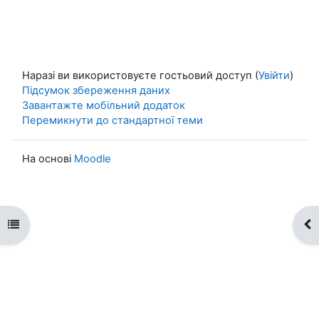
Наразі ви використовуєте гостьовий доступ (
Увійти
)
Підсумок збереження даних
Завантажте мобільний додаток
Перемикнути до стандартної теми
На основі
Moodle
Відкритий покажчик курсу
Ві