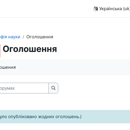
Українська ‎(uk)
фія науки
Оголошення
Оголошення
лошення
румах
Пошук на форумах
було опубліковано жодних оголошень.)