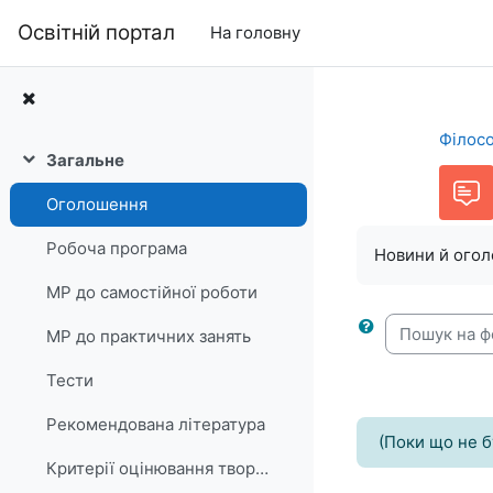
Перейти до головного вмісту
Освітній портал
На головну
Філосо
Загальне
Згорнути
Оголошення
Робоча програма
Новини й ого
МР до самостійної роботи
МР до практичних занять
Пошук на фо
Тести
Рекомендована література
(Поки що не 
Критерії оцінювання творчих завдань