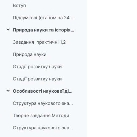
Вступ
Підсумкові (станом на 24.05)
Природа науки та історія філософії науки
Згорнути
Завдання_практичні 1,2
Природа науки
Стадії розвитку науки
Стадії розвитку науки
Особливості наукової діяльності, структура наукового знання
Згорнути
Структура наукового знання
Творче завдання Методи
Структура наукового знання