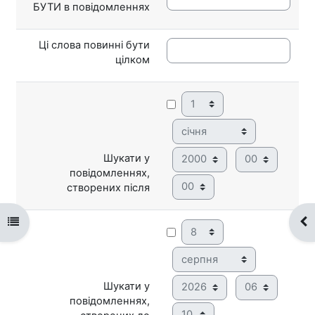
БУТИ в повідомленнях
Ці слова повинні бути
цілком
День
Місяць
Рік
Година
Шукати у
повідомленнях,
Хвилина
створених після
Відкритий покажчик курсу
Ві
День
Місяць
Рік
Година
Шукати у
повідомленнях,
Хвилина