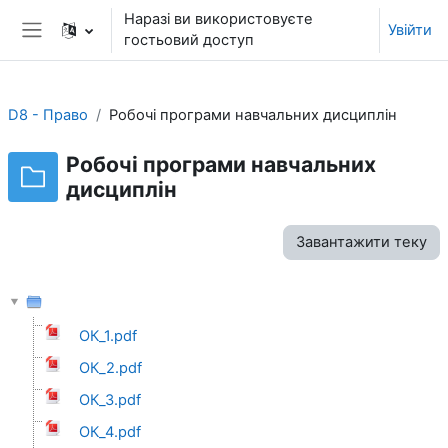
Перейти до головного вмісту
Наразі ви використовуєте
Увійти
гостьовий доступ
Бокова панель
D8 - Право
Робочі програми навчальних дисциплін
Робочі програми навчальних
дисциплін
Завантажити теку
ОК_1.pdf
ОК_2.pdf
ОК_3.pdf
ОК_4.pdf