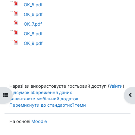
ОК_5.pdf
ОК_6.pdf
ОК_7.pdf
ОК_8.pdf
ОК_9.pdf
Наразі ви використовуєте гостьовий доступ (
Увійти
)
Підсумок збереження даних
Відкритий покажчик курсу
Ві
Завантажте мобільний додаток
Перемикнути до стандартної теми
На основі
Moodle