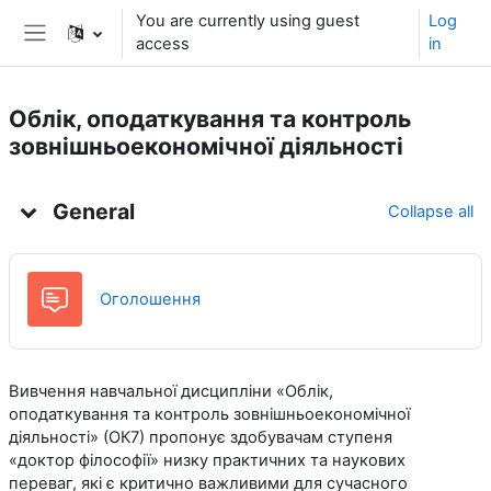
Skip to main content
You are currently using guest
Log
access
in
Side panel
Облік, оподаткування та контроль
зовнішньоекономічної діяльності
Topic outline
General
Collapse all
Forum
Оголошення
Вивчення навчальної дисципліни
«Облік,
оподаткування та контроль зовнішньоекономічної
діяльності» (ОК7)
пропонує здобувачам ступеня
«доктор філософії» низку практичних та наукових
переваг, які є критично важливими для сучасного