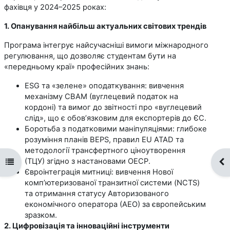
фахівця у 2024–2025 роках:
1. Опанування найбільш актуальних світових трендів
Програма інтегрує найсучасніші вимоги міжнародного
регулювання, що дозволяє студентам бути на
«передньому краї» професійних знань:
ESG та «зелене» оподаткування: вивчення
механізму CBAM (вуглецевий податок на
кордоні) та вимог до звітності про «вуглецевий
слід», що є обов’язковим для експортерів до ЄС.
Боротьба з податковими маніпуляціями: глибоке
розуміння планів BEPS, правил EU ATAD та
методології трансфертного ціноутворення
(ТЦУ) згідно з настановами ОЕСР.
Open course index
Op
Євроінтеграція митниці: вивчення Нової
комп’ютеризованої транзитної системи (NCTS)
та отримання статусу Авторизованого
економічного оператора (АЕО) за європейським
зразком.
2. Цифровізація та інноваційні інструменти