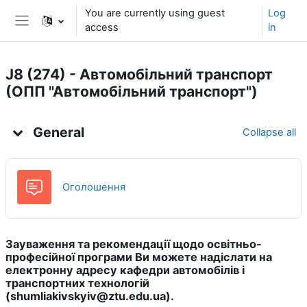
Skip to main content
You are currently using guest
Log
access
in
Side panel
J8 (274) - Автомобільний транспорт
(ОПП "Автомобільний транспорт")
Topic outline
General
Collapse all
Forum
Оголошення
Зауваження та рекомендації щодо освітньо-
професійної програми Ви можете надіслати на
електронну адресу кафедри автомобілів і
транспортних технологій
(
shumliakivskyiv@ztu.edu.ua
).