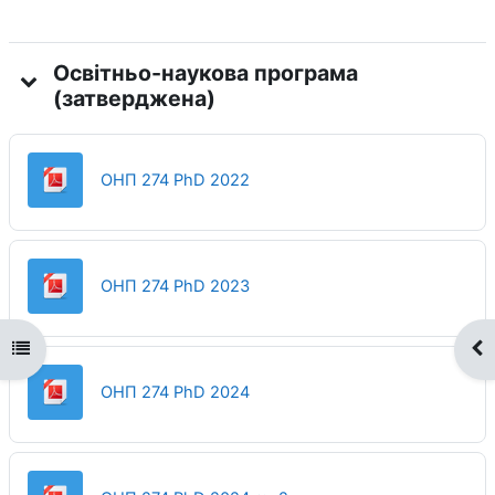
Освітньо-наукова програма
(затверджена)
File
ОНП 274 PhD 2022
File
ОНП 274 PhD 2023
Open course index
Op
File
ОНП 274 PhD 2024