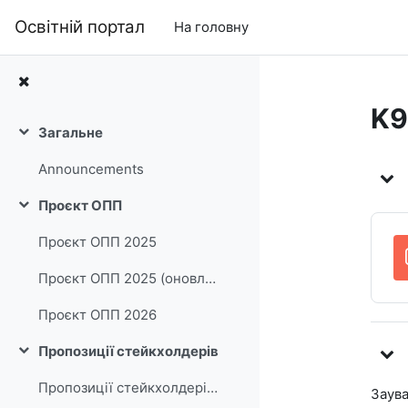
Перейти до головного вмісту
Освітній портал
На головну
K9
Загальне
Згорнути
Ст
Announcements
Проєкт ОПП
Згорнути
Проєкт ОПП 2025
Проєкт ОПП 2025 (оновлено відповідно до Постанови КМУ №1021 від 30.08.2024 р.)
Проєкт ОПП 2026
Пропозиції стейкхолдерів
Згорнути
Пропозиції стейкхолдерів на 2025 рік
Заува