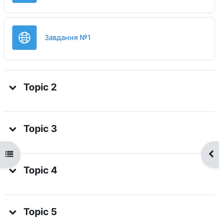
URL
Завдання №1
Topic 2
Topic 3
Open course index
Op
Topic 4
Topic 5