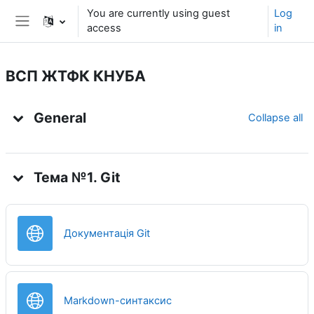
Skip to main content
You are currently using guest
Log
access
in
Side panel
ВСП ЖТФК КНУБА
Topic outline
General
Collapse all
Тема №1. Git
URL
Документація Git
URL
Markdown-синтаксис