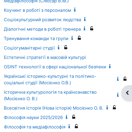
Медіафілософія (Слюсар В.М.)
Коучинг в роботі з персоналом
Соціокультурний розвиток людства
Діалогічні методи в роботі тренера
Тренування команди та групи
Соціогуманітарні студії
Естетичні стратегії в масовій культурі
OSINT технології в сфері національної безпеки
Українські історико-культурні та політико-
соціальні студії (Мосієнко О.В.)
Історична культурологія та країнознавство
Ві
(Мосієнко О. В.)
Всесвітня історія (Нова історія) Мосієнко О. В.
Філософія науки 2025/2026
Філософія та медіафілософія