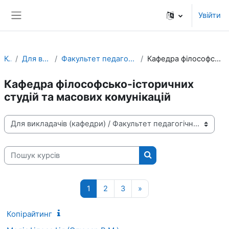
Перейти до головного вмісту
Увійти
Бокова панель
Курси
Для викладачів (кафедри)
Факультет педагогічних технологій та освіти впродовж життя
Кафедра філософсько-історичних студій та масових комунікацій
Кафедра філософсько-історичних
студій та масових комунікацій
Категорії курсів
Пошук курсів
Пошук курсів
Сторінка 1
Сторінка 2
Сторінка 3
Наступна сторінка
1
2
3
»
Копірайтинг