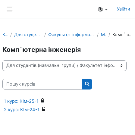
Перейти до головного вмісту
Увійти
Бокова панель
Курси
Для студентів (навчальні групи)
Факультет інформаційно-комп'ютерних технологій
Магістр
Комп`ютерна інженерія
Комп`ютерна інженерія
Категорії курсів
Пошук курсів
Пошук курсів
1 курс: КІм-25-1
2 курс: КІм-24-1