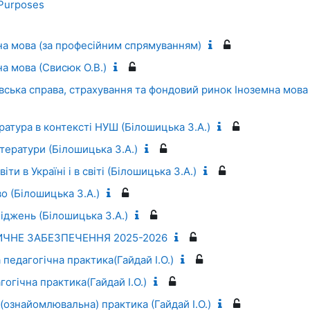
 Purposes
на мова (за професійним спрямуванням)
а мова (Свисюк О.В.)
івська справа, страхування та фондовий ринок Іноземна мова
ература в контексті НУШ (Білошицька З.А.)
тератури (Білошицька З.А.)
ти в Україні і в світі (Білошицька З.А.)
о (Білошицька З.А.)
іджень (Білошицька З.А.)
ЧНЕ ЗАБЕЗПЕЧЕННЯ 2025-2026
едагогічна практика(Гайдай І.О.)
огічна практика(Гайдай І.О.)
ознайомлювальна) практика (Гайдай І.О.)