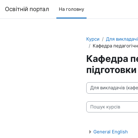
Перейти до головного вмісту
Освітній портал
На головну
Курси
Для викладачі
Кафедра педагогічн
Кафедра пе
підготовки
Категорії курсів
Пошук курсів
General English