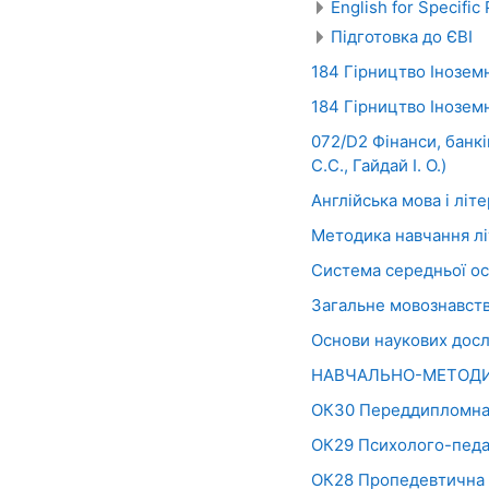
English for Specific
Підготовка до ЄВІ
184 Гірництво Інозем
184 Гірництво Іноземн
072/D2 Фінанси, банк
С.С., Гайдай І. О.)
Англійська мова і літ
Методика навчання лі
Система середньої осві
Загальне мовознавств
Основи наукових досл
НАВЧАЛЬНО-МЕТОДИ
ОК30 Переддипломна п
ОК29 Психолого-педаг
ОК28 Пропедевтична (