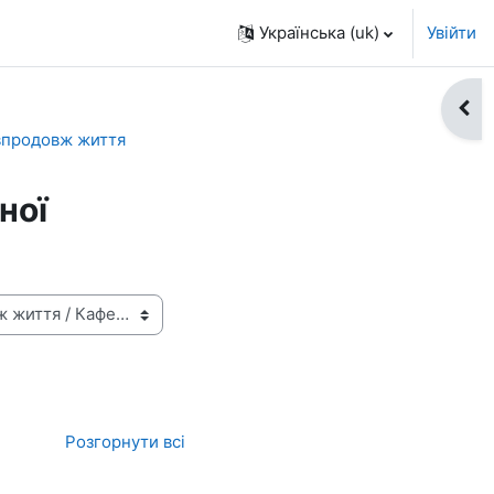
Українська ‎(uk)‎
Увійти
Відк
 впродовж життя
ної
Розгорнути всі