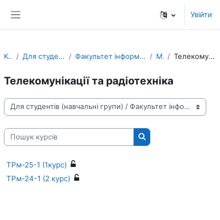
Перейти до головного вмісту
Увійти
Бокова панель
Курси
Для студентів (навчальні групи)
Факультет інформаційно-комп'ютерних технологій
Магістр
Телекомунікації та радіотехніка
Телекомунікації та радіотехніка
Категорії курсів
Пошук курсів
Пошук курсів
ТРм-25-1 (1курс)
ТРм-24-1 (2 курс)